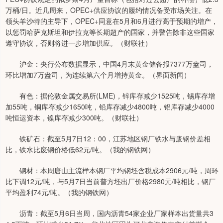
万桶/日。近几周来，OPEC+供应协议的履约情况备受市场关注。在
领头羊沙特的主导下，OPEC+同意在5月和6月进行高于预期的增产，
以惩罚哈萨克斯坦和伊拉克等长期超产的国家，并警告除非这些国家
遵守协议，否则将进一步增加供应。（财联社）
沪金：央行公布数据显示，中国4月末黄金储备报7377万盎司，
环比增加7万盎司，为连续第六个月增持黄金。（界面新闻）
有色：据伦敦金属交易所(LME)，锌库存减少1525吨，锡库存增
加55吨，铜库存减少1650吨，铅库存减少4800吨，铝库存减少4000
吨恒运资本，镍库存减少300吨。（财联社）
铁矿石：截至5月7日12：00，江苏地区钢厂铁水与废钢价差相
比，铁水比废钢价格低62元/吨。（我的钢铁网）
钢材：本周唐山主流样本钢厂平均钢坯含税成本2906元/吨，周环
比下调12元/吨，与5月7日当前普方坯出厂价格2980元/吨相比，钢厂
平均盈利74元/吨。（我的钢铁网）
沥青：截至5月6日当周，国内沥青54家企业厂家样本出货量共3