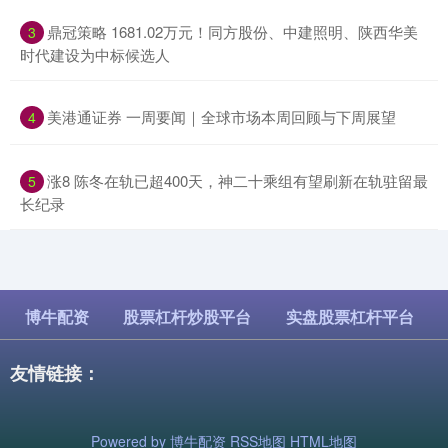
​鼎冠策略 1681.02万元！同方股份、中建照明、陕西华美
3
时代建设为中标候选人
​美港通证券 一周要闻｜全球市场本周回顾与下周展望
4
​涨8 陈冬在轨已超400天，神二十乘组有望刷新在轨驻留最
5
长纪录
博牛配资
股票杠杆炒股平台
实盘股票杠杆平台
友情链接：
Powered by
博牛配资
RSS地图
HTML地图