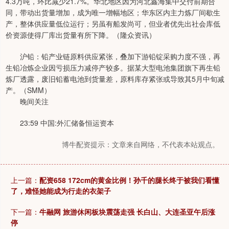
4.3万吨，环比减少21.7%。华北地区因为河北鑫海集中交付前期合
同，带动出货量增加，成为唯一增幅地区；华东区内主力炼厂间歇生
产，整体供应量低位运行；另虽有船发尚可，但业者优先出社会库低
价资源使得厂库出货量有所下降。（隆众资讯）
沪铅：铅产业链原料供应紧张，叠加下游铅锭采购力度不强，再
生铅冶炼企业因亏损压力减停产较多。据某大型电池集团旗下再生铅
炼厂透露，废旧铅蓄电池到货量差，原料库存紧张或导致其5月中旬减
产。（SMM）
晚间关注
23:59 中国:外汇储备恒运资本
博牛配资提示：文章来自网络，不代表本站观点。
上一篇：
配资658 172cm的黄金比例！孙千的腿长终于被我们看懂
了，难怪她能成为行走的衣架子
下一篇：
牛融网 旅游休闲板块震荡走强 长白山、大连圣亚午后涨
停