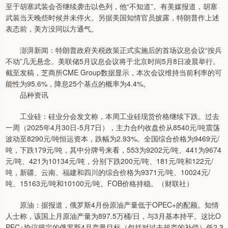
至于胡塞武装会否继续袭击以色列，他“不知道”。有美媒报道，胡塞
武装当天晚些时候并未停火。另据美国知情官员披露，特朗普作上述
表态前，美方没同以方通气。
澎湃新闻：特朗普政府关税政策正式实施后的首场议息会议“按兵
不动”几无悬念。美联储5月议息会议将于北京时间5月8日凌晨举行。
截至发稿，芝商所CME Group数据显示，本次会议维持当前利率的可
能性为95.6%，降息25个基点的概率为4.4%。
品种资讯
工业硅：硅业分会发文称，本周工业硅现货价格继续下跌。过去
一周（2025年4月30日-5月7日），主力合约收盘价从8540元/吨震荡
波动至8290元/吨恒运资本，跌幅为2.93%。全国综合价格为9469元/
吨，下跌179元/吨，其中分牌号来看，553为9202元/吨、441为9674
元/吨、421为10134元/吨，分别下跌200元/吨、181元/吨和122元/
吨，新疆、云南、福建和四川的综合价格为9371元/吨、10024元/
吨、15163元/吨和10100元/吨。FOB价格持稳。（财联社）
原油：据报道，俄罗斯4月份原油产量低于OPEC+的配额。知情
人士称，该国上月原油产量为897.5万桶/日，与3月基本持平。这比O
PEC+协议规定的俄罗斯4月产量目标（包括对过去超产的补偿）低2.3