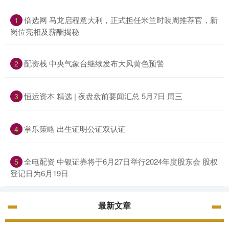
倍选网 马龙启程意大利，正式担任米兰时装周推荐官，新
1
岗位亮相及薪酬揭秘
配资栈 中央气象台继续发布大风黄色预警
2
恒运资本 精选 | 夜盘盘前要闻汇总 5月7日 周三
3
掌乐策略 出生证明公证双认证
4
全电配资 中银证券将于6月27日举行2024年度股东会 股权
5
登记日为6月19日
最新文章