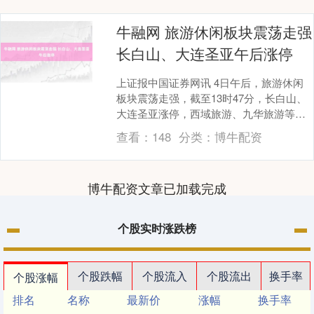
牛融网 旅游休闲板块震荡走强
长白山、大连圣亚午后涨停
上证报中国证券网讯 4日午后，旅游休闲
板块震荡走强，截至13时47分，长白山、
大连圣亚涨停，西域旅游、九华旅游等涨
幅居前。此前，峨眉山A封板。 数据来
查看：
148
分类：
博牛配资
源：Cho....
博牛配资文章已加载完成
个股实时涨跌榜
个股跌幅
个股流入
个股流出
换手率
个股涨幅
排名
名称
最新价
涨幅
换手率