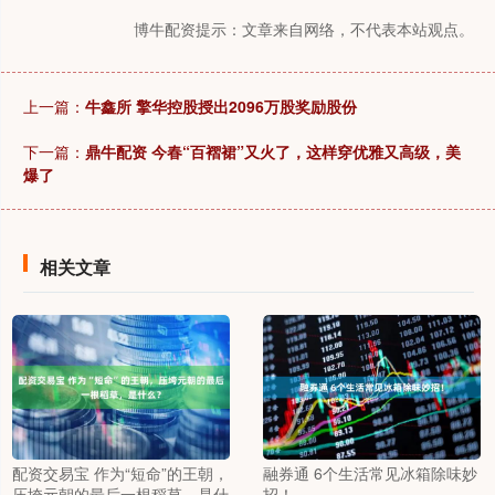
博牛配资提示：文章来自网络，不代表本站观点。
上一篇：
牛鑫所 擎华控股授出2096万股奖励股份
下一篇：
鼎牛配资 今春“百褶裙”又火了，这样穿优雅又高级，美
爆了
相关文章
配资交易宝 作为“短命”的王朝，
融券通 6个生活常见冰箱除味妙
压垮元朝的最后一根稻草，是什
招！