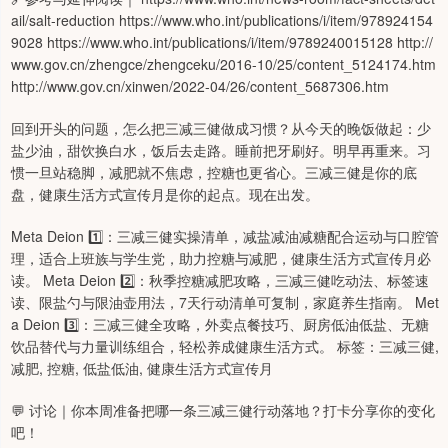
ail/salt-reduction https://www.who.int/publications/i/item/978924154
9028 https://www.who.int/publications/i/item/9789240015128 http://
www.gov.cn/zhengce/zhengceku/2016-10/25/content_5124174.htm
http://www.gov.cn/xinwen/2022-04/26/content_5687306.htm
回到开头的问题，怎么把三减三健做成习惯？从今天的晚饭做起：少
盐少油，甜饮换白水，饭后去走路。睡前把牙刷好。明早再重来。习
惯一旦站稳脚，减肥就不焦虑，控糖也更省心。三减三健是你的底
盘，健康生活方式宣传月是你的起点。现在出发。
Meta Deion 1️⃣：三减三健实操清单，减盐减油减糖配合运动与口腔管
理，适合上班族与学生党，助力控糖与减肥，健康生活方式宣传月必
读。 Meta Deion 2️⃣：秋季控糖减肥攻略，三减三健吃动法、标签速
读、限盐勺与限油壶用法，7天行动清单可复制，家庭养生指南。 Met
a Deion 3️⃣：三减三健全攻略，外卖点餐技巧、厨房低油低盐、无糖
饮品替代与力量训练组合，轻松养成健康生活方式。 标签：三减三健,
减肥, 控糖, 低盐低油, 健康生活方式宣传月
💬 讨论｜你本周准备把哪一条三减三健行动落地？打卡分享你的变化
吧！