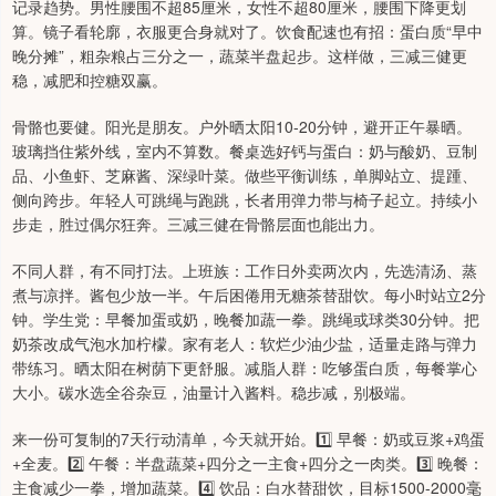
记录趋势。男性腰围不超85厘米，女性不超80厘米，腰围下降更划
算。镜子看轮廓，衣服更合身就对了。饮食配速也有招：蛋白质“早中
晚分摊”，粗杂粮占三分之一，蔬菜半盘起步。这样做，三减三健更
稳，减肥和控糖双赢。
骨骼也要健。阳光是朋友。户外晒太阳10-20分钟，避开正午暴晒。
玻璃挡住紫外线，室内不算数。餐桌选好钙与蛋白：奶与酸奶、豆制
品、小鱼虾、芝麻酱、深绿叶菜。做些平衡训练，单脚站立、提踵、
侧向跨步。年轻人可跳绳与跑跳，长者用弹力带与椅子起立。持续小
步走，胜过偶尔狂奔。三减三健在骨骼层面也能出力。
不同人群，有不同打法。上班族：工作日外卖两次内，先选清汤、蒸
煮与凉拌。酱包少放一半。午后困倦用无糖茶替甜饮。每小时站立2分
钟。学生党：早餐加蛋或奶，晚餐加蔬一拳。跳绳或球类30分钟。把
奶茶改成气泡水加柠檬。家有老人：软烂少油少盐，适量走路与弹力
带练习。晒太阳在树荫下更舒服。减脂人群：吃够蛋白质，每餐掌心
大小。碳水选全谷杂豆，油量计入酱料。稳步减，别极端。
来一份可复制的7天行动清单，今天就开始。1️⃣ 早餐：奶或豆浆+鸡蛋
+全麦。2️⃣ 午餐：半盘蔬菜+四分之一主食+四分之一肉类。3️⃣ 晚餐：
主食减少一拳，增加蔬菜。4️⃣ 饮品：白水替甜饮，目标1500-2000毫