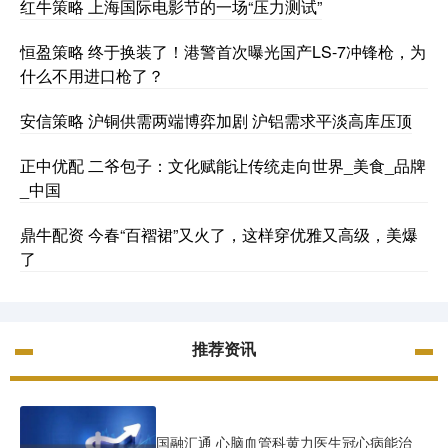
红牛策略 上海国际电影节的一场“压力测试”
恒盈策略 终于换装了！港警首次曝光国产LS-7冲锋枪，为
什么不用进口枪了？
安信策略 沪铜供需两端博弈加剧 沪铝需求平淡高库压顶
正中优配 二爷包子：文化赋能让传统走向世界_美食_品牌
_中国
鼎牛配资 今春“百褶裙”又火了，这样穿优雅又高级，美爆
了
推荐资讯
国融汇通 心脑血管科黄力医生冠心病能治