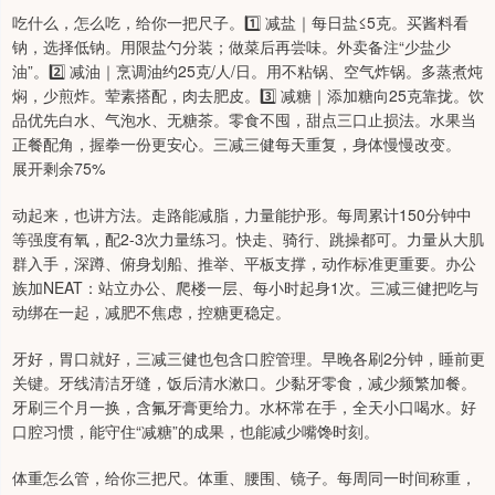
吃什么，怎么吃，给你一把尺子。1️⃣ 减盐｜每日盐≤5克。买酱料看
钠，选择低钠。用限盐勺分装；做菜后再尝味。外卖备注“少盐少
油”。2️⃣ 减油｜烹调油约25克/人/日。用不粘锅、空气炸锅。多蒸煮炖
焖，少煎炸。荤素搭配，肉去肥皮。3️⃣ 减糖｜添加糖向25克靠拢。饮
品优先白水、气泡水、无糖茶。零食不囤，甜点三口止损法。水果当
正餐配角，握拳一份更安心。三减三健每天重复，身体慢慢改变。
展开剩余75%
动起来，也讲方法。走路能减脂，力量能护形。每周累计150分钟中
等强度有氧，配2-3次力量练习。快走、骑行、跳操都可。力量从大肌
群入手，深蹲、俯身划船、推举、平板支撑，动作标准更重要。办公
族加NEAT：站立办公、爬楼一层、每小时起身1次。三减三健把吃与
动绑在一起，减肥不焦虑，控糖更稳定。
牙好，胃口就好，三减三健也包含口腔管理。早晚各刷2分钟，睡前更
关键。牙线清洁牙缝，饭后清水漱口。少黏牙零食，减少频繁加餐。
牙刷三个月一换，含氟牙膏更给力。水杯常在手，全天小口喝水。好
口腔习惯，能守住“减糖”的成果，也能减少嘴馋时刻。
体重怎么管，给你三把尺。体重、腰围、镜子。每周同一时间称重，