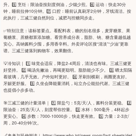
升。5️⃣ 烹饪：限油壶按刻度倒油，少烟少煎。6️⃣ 运动：快走30分
钟，睡前拉伸10分钟。7️⃣ 口腔：睡前认真刷牙2分钟，牙线清洁。按
此执行，三减三健自然到位，减肥与控糖同步走。
✅特别注意：读标签要点。看配料表，糖的别名很多，麦芽糖浆、果
葡糖浆、蔗糖都算添加糖。看营养成分表，脂肪、钠、糖含量越低越
安心。高钠酱料少囤，多用香辛料。外卖评论区搜“清淡”“少油”更靠
谱。三减三健落到购物车，效果翻倍。
💡冷知识｜ 1️⃣ 味觉会适应，降盐2-4周后，清淡也有味。三减三健更
好坚持。 2️⃣ 喝汤先撇油，再喝更聪明。脂肪能少不少。 3️⃣ 晒太阳隔
着玻璃，几乎无效。户外短时更好。 4️⃣ 牙刷别横刷，画圈更友好。
牙龈更舒服。 5️⃣ 久坐会降能量消耗，站立办公能抬代谢。三减三健
也提倡小步多动。
🎯三减三健的计量清单｜ 1️⃣ 限盐勺：5克/天/人，酱料分装更稳。 2️⃣
限油壶：25克/天/人，刻度帮你控量。 3️⃣ 水杯：500毫升，4杯起步
更安心。 4️⃣ 步数：7000-10000步，快走更有效。 5️⃣ 力量：2-3次/
周，20-40分钟/次。
🔗参考与延伸阅读｜ https://www.who.int/news-room/fact-sheets/det