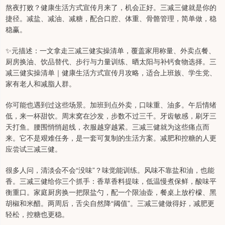
熬夜打败？健康生活方式宣传月来了，机会正好。三减三健就是你的
捷径。减盐、减油、减糖，配合口腔、体重、骨骼管理，简单做，稳
稳赢。
✨元描述：一文拿走三减三健实操清单，覆盖家用称量、外卖点餐、
厨房换油、饮品替代、步行与力量训练、晒太阳与补钙食物选择。三
减三健实操清单｜健康生活方式宣传月攻略，适合上班族、学生党、
家有老人和减脂人群。
你可能也遇到过这些场景。加班到点外卖，口味重、油多。午后情绪
低，来一杯甜饮。周末窝在沙发，步数不过三千。牙齿敏感，刷牙三
天打鱼。腰围悄悄超线，衣服越穿越紧。三减三健就为这些痛点而
来。它不是艰难任务，是一套可复制的生活方案。减肥和控糖的人更
应尝试三减三健。
很多人问，清淡会不会“没味”？味觉能训练。风味不靠盐和油，也能
香。三减三健给你三个抓手：香草香料提味，低温慢煮保鲜，酸味平
衡重口。家庭厨房换一把限盐勺，配一个限油壶，餐桌上放柠檬、黑
胡椒和米醋。两周后，舌尖自然降“阈值”。三减三健做得好，减肥更
轻松，控糖也更稳。