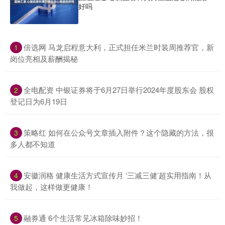
好吗
​倍选网 马龙启程意大利，正式担任米兰时装周推荐官，新
1
岗位亮相及薪酬揭秘
​全电配资 中银证券将于6月27日举行2024年度股东会 股权
2
登记日为6月19日
​策略红 如何在公众号文章插入附件？这个隐藏的方法，很
3
多人都不知道
​安徽润格 健康生活方式宣传月 ‘三减三健’超实用指南！从
4
我做起，这样做更健康！
​融券通 6个生活常见冰箱除味妙招！
5