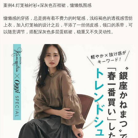
案例4.灯笼袖衬衫+深灰色百褶裙，慵懒氛围感
慵懒感的穿搭，总是拥有着不费力的时髦感，浅棕褐色的透视感雪纺
上衣，加入灯笼袖的设计之后，平添了一丝俏皮感，领口的系带，可
以随意调节，搭配深灰色多层蛋糕裙，稳重又不失灵动性。