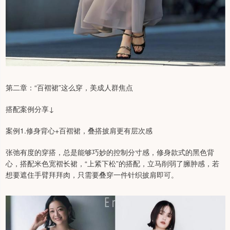
第二章：“百褶裙”这么穿，美成人群焦点
搭配案例分享↓
案例1.修身背心+百褶裙，叠搭披肩更有层次感
张弛有度的穿搭，总是能够巧妙的控制分寸感，修身款式的黑色背
心，搭配米色宽褶长裙，“上紧下松”的搭配，立马削弱了臃肿感，若
想要遮住手臂拜拜肉，只需要叠穿一件针织披肩即可。