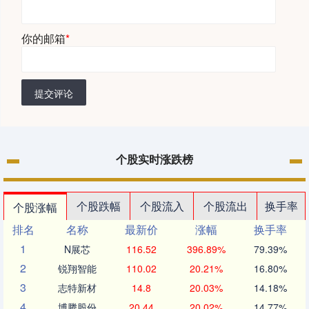
你的邮箱
*
提交评论
个股实时涨跌榜
个股跌幅
个股流入
个股流出
换手率
个股涨幅
排名
名称
最新价
涨幅
换手率
1
N展芯
116.52
396.89%
79.39%
2
锐翔智能
110.02
20.21%
16.80%
3
志特新材
14.8
20.03%
14.18%
4
博腾股份
20.44
20.02%
14.77%