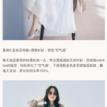
案例3.蓝色百褶裙+透视衬衫，营造“空气感”
春天就是要穿的轻透松弛一点，带点透视感的天丝衬衫，凭借着overs
ize的版型，轻松穿出了“空气感”，下身搭配蓝色多层褶皱蛋糕裙，飘
逸又灵动，穿出街回头率100%。