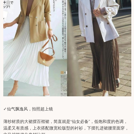
✓仙气飘逸风，拍照超上镜
薄纱材质的大裙摆百褶裙，简直就是“仙女必备”，低饱和度的色调，
温柔又有质感，上衣搭配微宽松版型的衬衫，下摆扎进裙腰里面穿，