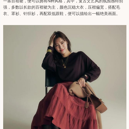
一条百褶裙，便可以拥有N种风格，其中，复古文艺风的氛围感特别
强，多数以长款的百褶裙为主，颜色沉稳大衣，压褶偏宽，搭配毛
衣、罩衫、针织衫，再配双低跟鞋，便可以描绘出一幅绝美画面。