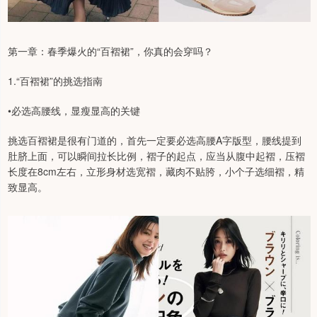
第一章：春季爆火的“百褶裙”，你真的会穿吗？
1.“百褶裙”的挑选指南
•必选高腰线，显瘦显高的关键
挑选百褶裙是很有门道的，首先一定要必选高腰A字版型，腰线提到
肚脐上面，可以瞬间拉长比例，褶子的起点，应当从腹中起褶，压褶
长度在8cm左右，立形身材选宽褶，藏肉不贴胯，小个子选细褶，精
致显高。