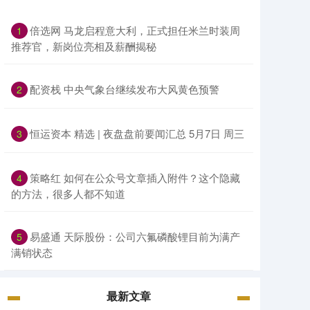
倍选网 马龙启程意大利，正式担任米兰时装周
1
推荐官，新岗位亮相及薪酬揭秘
配资栈 中央气象台继续发布大风黄色预警
2
恒运资本 精选 | 夜盘盘前要闻汇总 5月7日 周三
3
策略红 如何在公众号文章插入附件？这个隐藏
4
的方法，很多人都不知道
易盛通 天际股份：公司六氟磷酸锂目前为满产
5
满销状态
最新文章