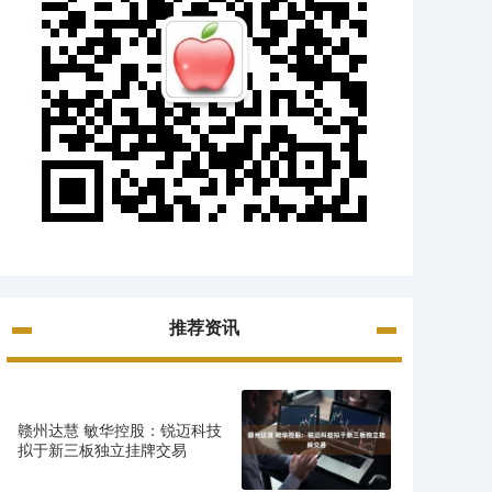
推荐资讯
赣州达慧 敏华控股：锐迈科技
拟于新三板独立挂牌交易