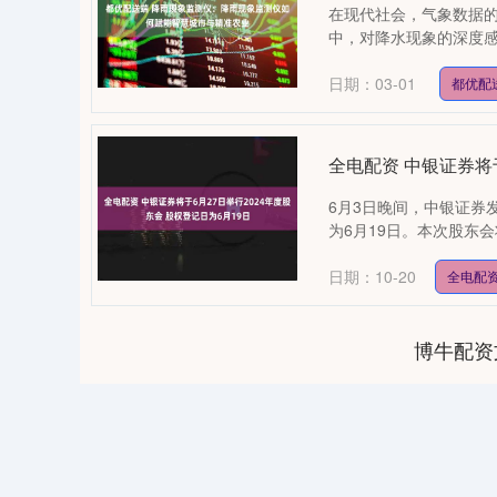
在现代社会，气象数据的
中，对降水现象的深度感
日期：03-01
都优配
全电配资 中银证券将于
6月3日晚间，中银证券
为6月19日。本次股东会
日期：10-20
全电配
博牛配资
04
深证成指
14311.01
39.68
1.02%
200.89